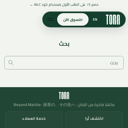
تخطَّ إلى
خصم 5٪ على الطلب الأول باستخدام كود WLC ←
المحتوى
EN
التسوق الآن
بحث
بحث
ماتشا فاخرة من اليابان · Beyond Matcha · 抹茶の、その先へ
اكتشف تُرا
خدمة العملاء