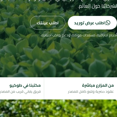
لشركائنا حول العالم.
اطلب عرض توريد
اطلب عينتك
أحجام احترافية، مستندات موثقة، ودعم يواكب احتياجك.
من المزارع مباشرة
مكتبنا في طوكيو
عقود حصرية وتتبع كامل للمصدر
فريق ياباني قريب من المصدر