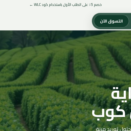
خصم 5٪ على الطلب الأول باستخدام كود WLC ←
التسوق الآن
ية
 كوب
حلول توريد مرنة