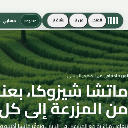
تخطَّ إلى
المحتوى
المتجر
عن ترا
نشرة ترا
حسابي
English
توريد احترافي من المصدر الياباني
ماتشا شيزوكا، بعنا
من المزرعة إلى كل
نتعاون مباشرة مع المزارعين في اليابان، ونوفّر ماتشا أصيلة و