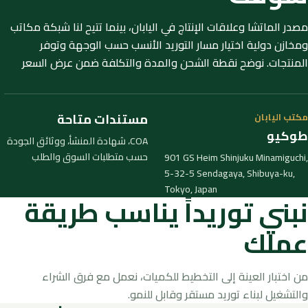
مصدر الماتشا وعلاقات الإنتاج في اليابان، بينما تتيح لنا شبكة مكاتب
ومخازن دولية اختيار مسار التوريد الأنسب حسب الوجهة وتوفر
المنتجات. نوضح نقطة الشحن والمدة والتكلفة ضمن عرض السعر
مستندات متاحة
مكتب اليابان
طوكيو
COA، شهادة المنشأ، ووثائق الجودة
حسب متطلبات السوق والطلب
901 GS Heim Shinjuku Minamiguchi,
5-32-5 Sendagaya, Shibuya-ku,
Tokyo, Japan
نبني توريداً يناسب طريقة
عملك
من اختبار العينة إلى التخطيط للكميات، نعمل مع فرق الشراء
والتشغيل لبناء توريد مستقر وقابل للنمو.