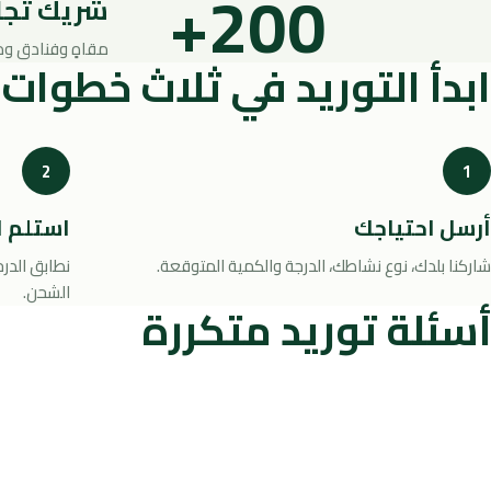
+200
شريك تجار
مقاهٍ وفنادق وم
ابدأ التوريد في ثلاث خطوات
2
1
أرسل احتياجك
استلم ا
شاركنا بلدك، نوع نشاطك، الدرجة والكمية المتوقعة.
نطابق الدر
الشحن.
أسئلة توريد متكررة