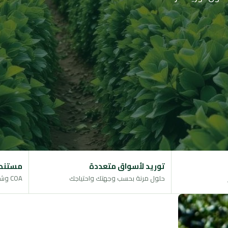
توريد لأسواق متعددة
مستندا
حلول مرنة بحسب وجهتك واحتياجك
COA وشهادة منشأ ووثائق جودة