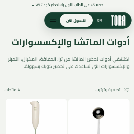
تخطَّ إلى
خصم 5٪ على الطلب الأول باستخدام كود WLC ←
المحتوى
EN
التسوق الآن
ا
أدوات الماتشا والإكسسوارات
ل
اكتشفي أدوات تحضير الماتشا من ترا: الخفاقة، المكيال، التمبلر
م
والإكسسوارات التي تساعدك على تحضير كوبك بسهولة.
ج
م
تصفية وترتيب
4 منتجات
و
ع
ة