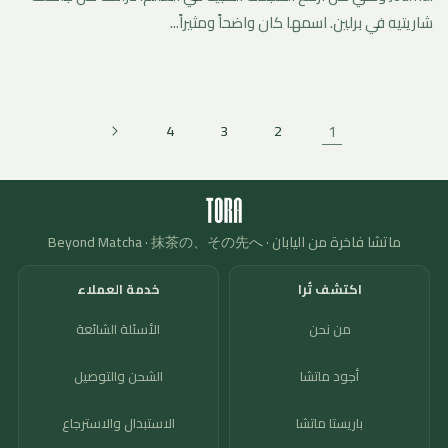
شاريتيه في برلين. اسمها كان واضحاً ومثيراً...
1
4
3
2
ماتشا فاخرة من اليابان · Beyond Matcha · 抹茶の、その先へ
اكتشف تُرا
خدمة العملاء
من نحن
الأسئلة الشائعة
أجود ماتشا
الشحن والتوصيل
باريستا ماتشا
الاستبدال والاسترجاع