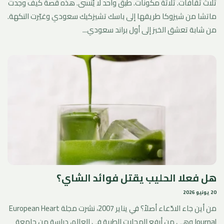
ثلاث ثقافات. ثلاثة مكونات. طبق واحد لا يُنسى. هذه قصة كيف وجدت
ماتشا من شيزوكا طريقها إلى باسك تشيزكيك سعودي وغيّرت النكهة.
من شابة تعشق الخبز إلى أول براند سعودي...
هل فعلا الحليب يقتل فوائد الشاي؟
20 يونيو 2026
من أين جاء الادّعاء أصلاً؟ في يناير 2007، نشرت مجلة European Heart
Journal وهي من أرفع المجلات الطبية في العالم، دراسة من جامعة