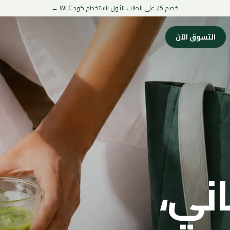
خصم 5٪ على الطلب الأول باستخدام كود WLC ←
التسوق الآن
ني،