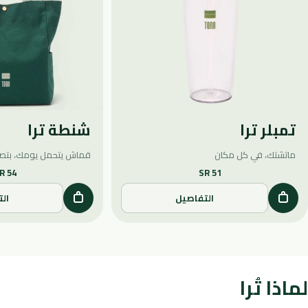
تمبلر ترا
شنطة ترا
ماتشتك، في كل مكان
قماش يتحمل يومك، بتص
R 54
SR 51
التفاصيل
ال
لماذا تُرا