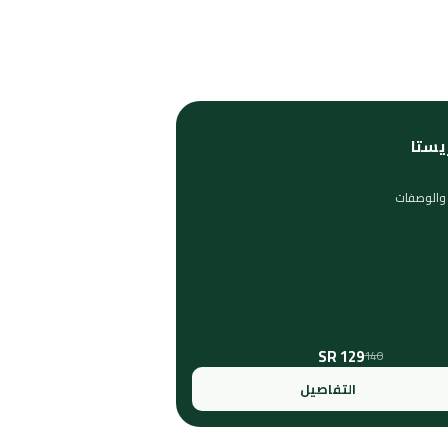
يستا
ه والوصفات
129 SR
140
التفاصيل