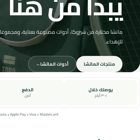
يبدأ من هنا
ماتشا مختارة من شيزوكا، أدوات مصنوعة بعناية، ومجموعا
للإهداء.
منتجات الماتشا
أدوات الماتشا
←
يوصلك خلال
الدفع
١-٣ أيام
آمن
da • Apple Pay • Visa • Mastercard