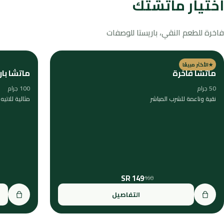
اختيار ماتشتك
فاخرة للطعم النقي، باريستا للوصفات
★
الأكثر مبيعًا
ماتشا فاخرة
ماتشا بار
50 جرام
100 جرام
نقية وناعمة للشرب المباشر
مثالية للاتي
149 SR
160
التفاصيل