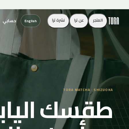
تخطَّ إلى
المحتوى
المتجر
عن ترا
نشرة ترا
حسابي
English
TORA MATCHA · SHIZUOKA
طقسك اليابا