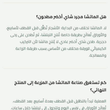
هل الماتشا مجرد شاي أخضر مطحون؟
لا. الماتشا تختلف من البداية: الأشجار تُظلَّل قبل القطف لأسابيع،
والأوراق تُعالَج بطريقة خاصة تُنتج التينتشا، ثم تُطحن على رحى
حجرية. طحن شاي أخضر عادي لا يُنتج ماتشا لأن التركيب
الكيميائي للورقة مختلف من الأساس بسبب طريقة الزراعة
والمعالجة.
كم تستغرق صناعة الماتشا من المزرعة إلى المنتج
النهائي؟
العملية تبدأ بالتظليل قبل القطف بعدة أسابيع. بعد القطف،
تُعالَج الأوراق في نفس اليوم وتتحول إلى تينتشا خلال ساعات.