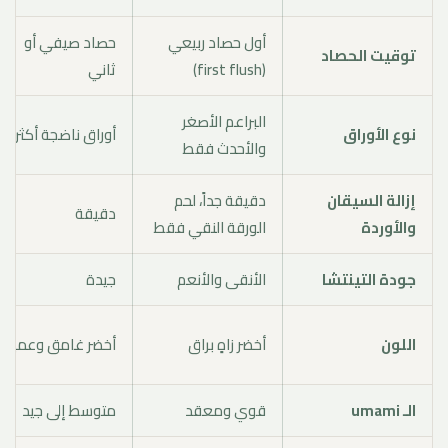
أول حصاد ربيعي
حصاد صيفي أو
توقيت الحصاد
(first flush)
ثاني
البراعم الأصغر
نوع الأوراق
أوراق ناضجة أكثر
والأحدث فقط
إزالة السيقان
دقيقة جداً، لحم
دقيقة
والأوردة
الورقة النقي فقط
جودة التينتشا
الأنقى والأنعم
جيدة
اللون
أخضر زاهٍ براق
أخضر غامق وعميق
الـ umami
قوي ومعقد
متوسط إلى جيد