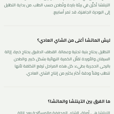
التينتشا تُخزَّن في بيئة باردة وتُطحن حسب الطلب. من بداية التظليل
إلى البودرة الجاهزة، قد تمر أسابيع.
ليش الماتشا أغلى من الشاي العادي؟
التظليل يحتاج بنية تحتية وعمالة. القطف الدقيق يحتاج خبرة. إزالة
السيقان والأوردة تقلّل الكمية النهائية بشكل كبير. والطحن
بالرحى الحجرية بطيء: كل هذه المراحل ترفع التكلفة لأنها
تتطلب وقتاً ودقة أكثر بكثير من إنتاج الشاي العادي.
ما الفرق بين التينتشا والماتشا؟
التينتشا هي أوراق الشاي المجففة والمسطّحة بعد إزالة