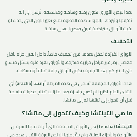
بعد التبخير، الأوراق تكون رطبة وساخنة ومتلاصقة. تُرسل إلى آلة
تُفرّقها وتُبرّدها بالهواء. هذه الخطوة تمنع تغيّر اللون الذي يحدث لو
بقيت الأوراق متراكمة فوق بعضها وهي ساخنة.
التجفيف
الأوراق المُبرَّدة تدخل بعدها فرن تجفيف خاصاً. داخل الفرن حزام ناقل
معدني يمر عبر مراحل حرارية متدرّجة، والأوراق تُفرد عليه بشكل متساوٍ
حتى لا تتراكم. بعد التجفيف تكون الأوراق جافة تماماً ومسطّحة.
هذه الأوراق المجففة تُسمى في هذه المرحلة
أراتشا (aracha)
أي
الشاي الخام. لكنها لم تصبح جاهزة بعد. ما زالت تحتاج خطوات حاسمة
قبل أن تتحول إلى تينتشا ثم إلى ماتشا.
ما هي التينتشا وكيف تتحول إلى ماتشا؟
التينتشا (tencha)
هي الأوراق المجففة التي أُزيلت منها السيقان
والأوردة والأجزاء الصلبة، ولم يبقَ منها إلا لحم الورقة النقي. هذه هي