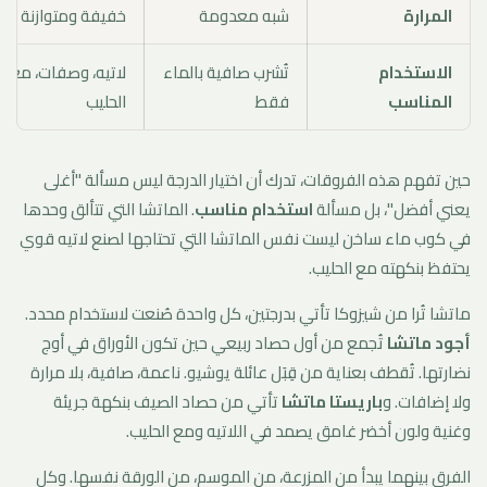
المرارة
شبه معدومة
خفيفة ومتوازنة
الاستخدام
تُشرب صافية بالماء
لاتيه، وصفات، مع
المناسب
فقط
الحليب
حين تفهم هذه الفروقات، تدرك أن اختيار الدرجة ليس مسألة "أغلى
يعني أفضل"، بل مسألة
استخدام مناسب
. الماتشا التي تتألق وحدها
في كوب ماء ساخن ليست نفس الماتشا التي تحتاجها لصنع لاتيه قوي
يحتفظ بنكهته مع الحليب.
ماتشا تُرا من شيزوكا تأتي بدرجتين، كل واحدة صُنعت لاستخدام محدد.
أجود ماتشا
تُجمع من أول حصاد ربيعي حين تكون الأوراق في أوج
نضارتها. تُقطف بعناية من قِبَل عائلة يوشيو. ناعمة، صافية، بلا مرارة
ولا إضافات. و
باريستا ماتشا
تأتي من حصاد الصيف بنكهة جريئة
وغنية ولون أخضر غامق يصمد في اللاتيه ومع الحليب.
الفرق بينهما يبدأ من المزرعة، من الموسم، من الورقة نفسها. وكل