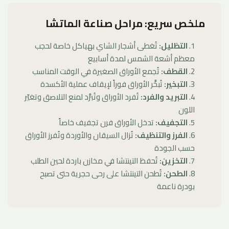
ملخص سريع: مراحل صناعة الماتشا
التظليل:
تُغطى أشجار الشاي بهياكل خاصة لحجب
معظم أشعة الشمس لمدة أسابيع
القطف:
تُجمع الأوراق الصغيرة في الوقت المناسب
التبخير:
تُبخَّر الأوراق فوراً لإيقاف عملية الأكسدة
التبريد والفرد:
تُفرد الأوراق وتُبرَّد لمنع التلاصق وتغيّر
اللون
التجفيف:
تدخل الأوراق فرن تجفيف خاصاً
الفرز والتنظيف:
تُزال السيقان والأوردة وتُفرز الأوراق
حسب الجودة
التخزين:
تُحفظ التينتشا في مخازن باردة لحين الطلب
الطحن:
تُطحن التينتشا على رحى حجرية حتى تصبح
بودرة ناعمة