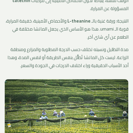
الوقت نفسه، يتباطأ تحوّل الأحماض الأمينية إلى مركبات
catechin
المسؤولة عن المرارة.
النتيجة: ورقة غنية بالـ
L-theanine
والأحماض الأمينية، خفيفة المرارة،
قوية الـ umami. هذا هو الأساس الذي يجعل الماتشا مختلفة في
الطعم عن أي شاي آخر.
مدة التظليل ونسبته تختلف حسب الدرجة المطلوبة والمزارع ومنطقة
الزراعة. ليست كل الماتشا تُظلَّل بنفس الطريقة أو لنفس المدة، وهذا
أحد الأسباب الحقيقية وراء اختلاف الدرجات في الجودة والسعر.