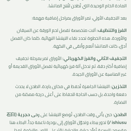
المادة الخام الوحيدة التي تُطحن لتُنتج الماتشا.
بعد التجفيف الأولي، تمر الأوراق بمراحل إضافية مهمة:
الفرز والتنظيف:
آلات متخصصة تفصل لحم الورقة عن السيقان
والأوردة. هذه الخطوة تحدد نقاء التينتشا النهائية. كلما كان الفصل
أدق، كانت الماتشا أنعم وأنقى في النكهة.
التجفيف الثاني والفرز الكهربائي:
الأوراق تمر بمرحلة تجفيف
إضافية أكثر دقة، ثم تدخل آلة فرز كهربائية تفصل الأوراق القديمة أو
غير المناسبة عن الأوراق الجيدة.
التخزين:
التينتشا الجاهزة تُحفظ في مخازن باردة. الطحن لا يحدث
دفعة واحدة، بل حسب الحاجة للحفاظ على أعلى درجة ممكنة من
النضارة.
الطحن:
حين يأتي وقت الطحن، تُوضع التينتشا على
رحى حجرية (石臼
/ ishiusu)
تدور ببطء وتحوّل الأوراق إلى بودرة ناعمة جداً. البطء هنا
مقصود: السرعة تُولّد حرارة، والحرارة تؤثر على اللون والنكهة. لهذا