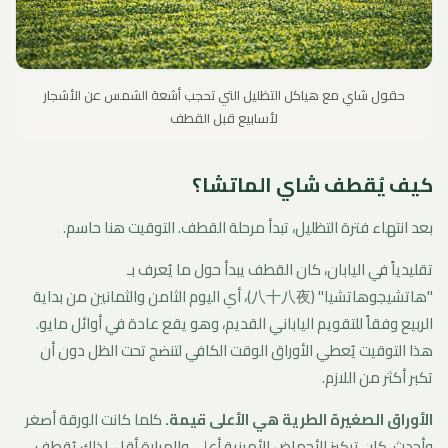
حقول شاي مع هياكل التظليل التي تحجب أشعة الشمس عن الأشجار
لأسابيع قبل القطف
كيف يُقطف شاي الماتشا؟
بعد انتهاء فترة التظليل، تبدأ مرحلة القطف. التوقيت هنا حاسم.
تقليدياً في اليابان، كان القطف يبدأ حول ما يُعرف بـ
"هاتشيجوهاتشيا" (八十八夜)، أي اليوم الثامن والثمانين من بداية
الربيع وفقاً للتقويم الياباني القديم، وهو يقع عادة في أوائل مايو.
هذا التوقيت يُعطي الأوراق الوقت الكافي لتنضج تحت الظل دون أن
تكبر أكثر من اللازم.
الأوراق الصغيرة الطرية هي الأعلى قيمة.
كلما كانت الورقة أصغر
وأحدث، كان تركيز الأحماض الأمينية أعلى والمرارة أقل. لذلك يُقطف