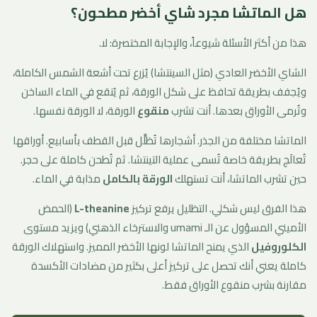
هل الماتشا مجرد شاي أخضر مطحون؟
هذا من أكثر الأسئلة شيوعاً، والإجابة المختصرة: لا.
الشاي الأخضر العادي (مثل السينتشا) يُزرع تحت أشعة الشمس الكاملة،
ويُجفف بطريقة تحافظ على شكل الورقة، ثم يُنقع في الماء الساخن
وتُرمى الأوراق بعدها. أنت تشرب
منقوع
الورقة، لا الورقة نفسها.
الماتشا مختلفة من الجذر. أشجارها تُظلَّل قبل القطف بأسابيع. أوراقها
تُعالَج بطريقة خاصة تُسمى عملية التينتشا. ثم تُطحن كاملة على حجر.
حين تشرب الماتشا، أنت تستهلك
الورقة بالكامل
مذابة في الماء.
هذا الفرق ليس شكلي. التظليل يرفع تركيز
L-theanine
(الحمض
الأميني المسؤول عن الـ umami والاسترخاء الذهني) ويزيد مستوى
الكلوروفيل
الذي يمنح الماتشا لونها الأخضر المميز. واستهلاك الورقة
كاملة يعني أنك تحصل على تركيز أعلى بكثير من مضادات الأكسدة
مقارنة بشرب منقوع الأوراق فقط.