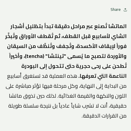
Share
الماتشا تُصنع عبر مراحل دقيقة تبدأ بتظليل أشجار
الشاي لأسابيع قبل القطف، ثم تُقطف الأوراق وتُبخَّر
فوراً لإيقاف الأكسدة، وتُجفف وتُنظّف من السيقان
والأوردة لتصبح ما يُسمى "تينتشا" (tencha)، وأخيراً
تُطحن على رحى حجرية حتى تتحول إلى البودرة
الناعمة التي تعرفها.
هذه العملية قد تستغرق أسابيع
من البداية إلى النهاية، وكل مرحلة فيها تؤثر مباشرة على
اللون والنكهة والقيمة الغذائية. لذلك حين تذوق ماتشا
حقيقية، أنت لا تشرب شاياً عادياً بل نتيجة سلسلة طويلة
من القرارات الدقيقة.