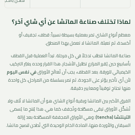
تُطحن بالحجر
لماذا تختلف صناعة الماتشا عن أي شاي آخر؟
معظم أنواع الشاي تمر بعملية بسيطة نسبياً: قطف، تجفيف أو
أكسدة، ثم تعبئة. الماتشا لا تعمل بهذا المنطق.
صناعة الماتشا تتطلب تدخلاً في كل مرحلة. تبدأ العملية قبل القطف
بأسابيع حين يُقرر المزارع تظليل الأشجار. هذا القرار وحده يغيّر التركيب
الكيميائي للورقة. بعد القطف، يجب أن تُعالَج الأوراق
في نفس اليوم
لأن أي تأخير يؤثر على الجودة. ثم تمر بسلسلة من المراحل، كل واحدة
منها تحتاج توقيتاً ومعايير دقيقة.
الفرق الأكبر بين الماتشا وبقية أنواع الشاي هو أن الماتشا لا تُلف ولا
تُشكَّل. الأوراق تبقى مسطّحة وتُجفف كما هي. هذا يُنتج ما يُسمى
التينتشا (tencha)
: وهي الأوراق المجففة المسطّحة بعد إزالة
السيقان والأوردة منها، المادة الخام الوحيدة التي تُطحن لتصبح ماتشا.