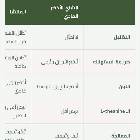
الشاي الأخضر
الماتشا
العادي
تُظلَّل الأشجار 
التظليل
لا يُظلَّل
قبل القطف
تُطحن الورقة و
طريقة الاستهلاك
تُنقع الأوراق وتُرمى
كاملة
أخضر زاهٍ إلى أ
اللون
أخضر فاتح إلى متوسط
غامق
تركيز أعلى بس
الـ L-theanine
تركيز أقل
التظليل
تُبخَّر، تُجفف 
المعالجة
تُلف وتُجفف