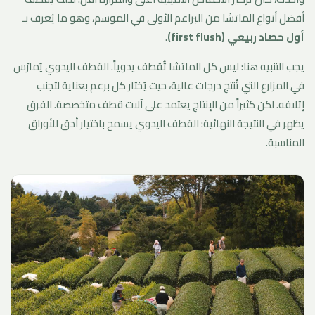
أفضل أنواع الماتشا من البراعم الأولى في الموسم، وهو ما يُعرف بـ
أول حصاد ربيعي (first flush)
.
يجب التنبيه هنا: ليس كل الماتشا تُقطف يدوياً. القطف اليدوي يُمارَس
في المزارع التي تُنتج درجات عالية، حيث يُختار كل برعم بعناية لتجنب
إتلافه. لكن كثيراً من الإنتاج يعتمد على آلات قطف متخصصة. الفرق
يظهر في النتيجة النهائية: القطف اليدوي يسمح باختيار أدق للأوراق
المناسبة.