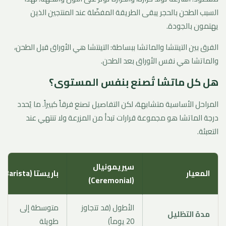
السبب الطحن بالحجر يبقى الطريقة المفضّلة عند المنتجين الذين
يهتمون بالجودة.
الفرق بين التينتشا والماتشا ببساطة: التينتشا هي الأوراق قبل الطحن،
والماتشا هي نفس الأوراق بعد الطحن.
هل كل ماتشا تُصنع بنفس المستوى؟
المراحل الأساسية متشابهة، لكن التفاصيل تصنع فرقاً كبيراً. ما يُحدد
درجة الماتشا هو مجموعة قرارات تبدأ من المزرعة ولا تنتهي عند
التعبئة.
سيريمونيال
المعيار
باريستا (Barista)
(Ceremonial)
الأطول (قد تتجاوز
متوسطة إلى
مدة التظليل
20 يوماً)
طويلة