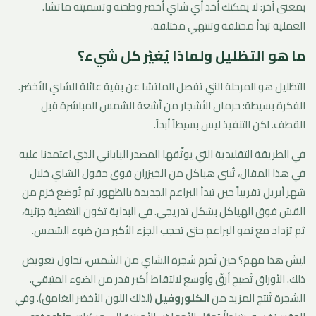
بمعنى آخر: لا يمكنك أخذ أي شاي أخضر وطحنه وتسميته ماتشا.
العملية تبدأ مختلفة وتنتهي مختلفة.
ما هو التظليل ولماذا يُغيّر كل شيء؟
التظليل هو المرحلة التي تفصل الماتشا عن بقية عائلة الشاي الأخضر.
الفكرة بسيطة: حرمان الأشجار من أشعة الشمس المباشرة قبل
القطف. لكن التنفيذ ليس بسيطاً أبداً.
في الطريقة التقليدية التي يوثّقها المصدر الياباني الذي اعتمدنا عليه
في هذا المقال، تُبنى هياكل من الخيزران فوق حقول الشاي خلال
شهر أبريل تقريباً حين تبدأ البراعم الجديدة بالظهور. ثم تُوضع حُزم من
القش فوق الهياكل بشكل تدريجي. في البداية تكون التغطية جزئية،
ثم تزداد مع نمو البراعم حتى تحجب الجزء الأكبر من ضوء الشمس.
ليش هذا مهم؟ حين تُحرم شجرة الشاي من الشمس، تحاول تعويض
ذلك. الأوراق تُصبح أرقّ وأوسع لالتقاط أكبر قدر من الضوء المتبقي.
الشجرة تُنتج المزيد من
الكلوروفيل
(لذلك اللون الأخضر الغامق). وفي