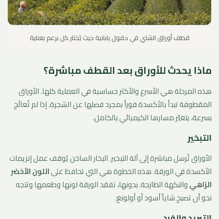
قطف أوراق الشاي في حقول يابانية حيث يُختار كل برعم بعناية
ماذا يحدث للأوراق بعد القطف مباشرة؟
هذه المرحلة هي الأسرع والأكثر حساسية في العملية كلها. الأوراق
المقطوفة تبدأ بالأكسدة فوراً بمجرد فصلها عن الشجرة. إذا لم تُعالَج
بسرعة، يتغيّر مسارها الكيميائي بالكامل.
التبخير
الأوراق تُرسل مباشرة إلى آلة التبخير. البخار الساخن يُوقف عمل إنزيمات
الأكسدة في الورقة. هذه الخطوة هي التي تحافظ على
اللون الأخضر
الزاهي
والنكهة الطازجة. بدونها، تفقد الورقة لونها وطعمها وتتجه
نحو أن تصبح شاياً أسود أو أولونغ.
التبريد والفرد